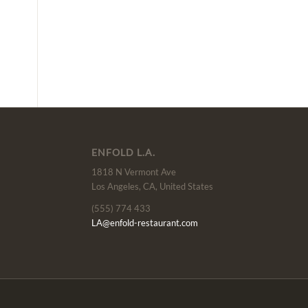
ENFOLD L.A.
1818 N Vermont Ave
Los Angeles, CA, United States
(555) 774 433
LA@enfold-restaurant.com