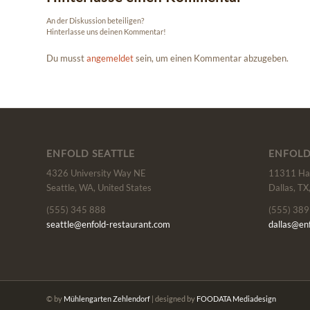
An der Diskussion beteiligen?
Hinterlasse uns deinen Kommentar!
Du musst
angemeldet
sein, um einen Kommentar abzugeben.
ENFOLD SEATTLE
ENFOLD
4326 University Way NE
11311 Har
Seattle, WA, United States
Dallas, TX
(555) 345 888
(555) 389
seattle@enfold-restaurant.com
dallas@en
© by
Mühlengarten Zehlendorf
| designed by
FOODATA Mediadesign