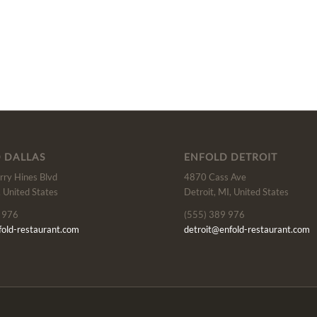
 DALLAS
ENFOLD DETROIT
ry Hines Blvd
4870 Cass Ave
, United States
Detroit, MI, United States
 976
(555) 389 976
fold-restaurant.com
detroit@enfold-restaurant.com