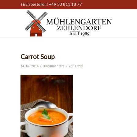
Tisch bestellen? +49 30 811 18 77
Carrot Soup
/
/
14. Juli 2014
0 Kommentare
von
Grobi