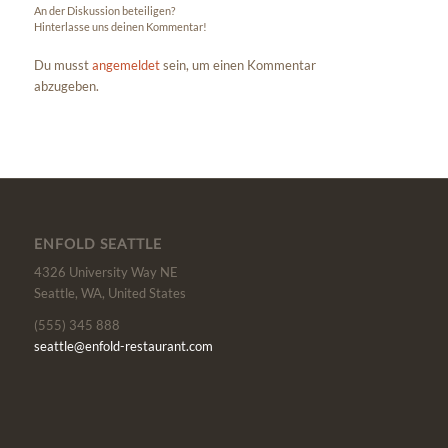
An der Diskussion beteiligen?
Hinterlasse uns deinen Kommentar!
Du musst
angemeldet
sein, um einen Kommentar
abzugeben.
ENFOLD SEATTLE
4326 University Way NE
Seattle, WA, United States
(555) 345 888
seattle@enfold-restaurant.com