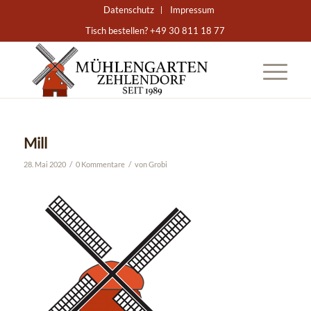
Datenschutz
Impressum
Tisch bestellen? +49 30 811 18 77
Mill
/
/
28. Mai 2020
0 Kommentare
von
Grobi