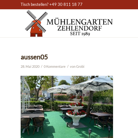
Tisch bestellen? +49 30 811 18 77
aussen05
/
/
28. Mai 2020
0 Kommentare
von
Grobi