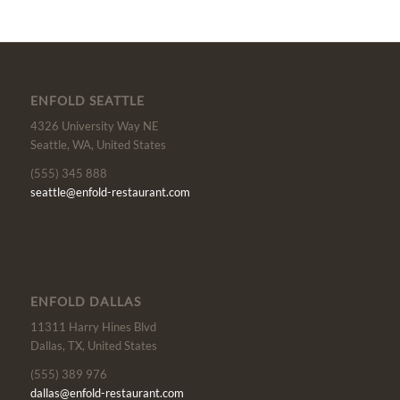
ENFOLD SEATTLE
4326 University Way NE
Seattle, WA, United States
(555) 345 888
seattle@enfold-restaurant.com
ENFOLD DALLAS
11311 Harry Hines Blvd
Dallas, TX, United States
(555) 389 976
dallas@enfold-restaurant.com