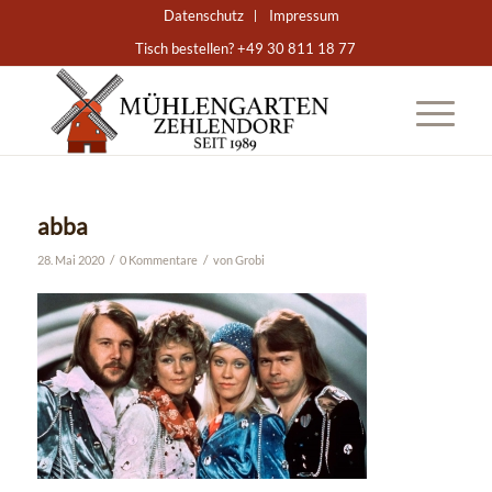
Datenschutz
Impressum
Tisch bestellen? +49 30 811 18 77
abba
/
/
28. Mai 2020
0 Kommentare
von
Grobi