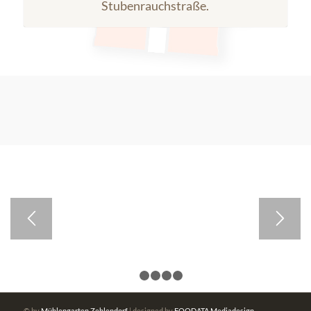
Stubenrauchstraße.
1
2
3
4
5
© by
Mühlengarten Zehlendorf
| designed by
FOODATA Mediadesign