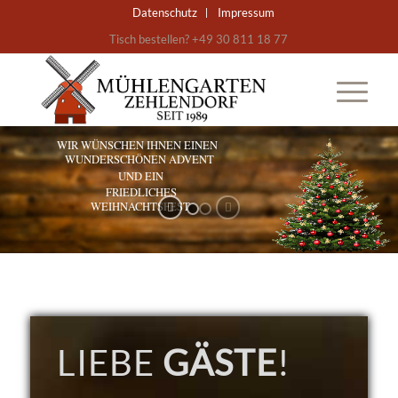
Datenschutz
Impressum
Tisch bestellen? +49 30 811 18 77
WIR WÜNSCHEN IHNEN EINEN
WUNDERSCHÖNEN ADVENT
UND EIN
FRIEDLICHES
WEIHNACHTSFEST
UND BITTE BLEIBEN SIE GESUND!
LIEBE
GÄSTE
!