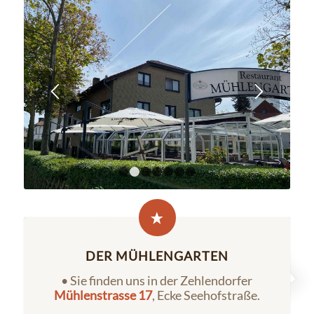
1
2
3
4
5
6
7
DER MÜHLENGARTEN
• Sie finden uns in der Zehlendorfer
Mühlenstrasse 17
, Ecke Seehofstraße.